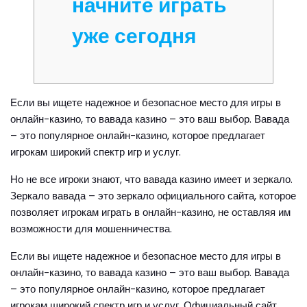
начните играть
уже сегодня
Если вы ищете надежное и безопасное место для игры в
онлайн-казино, то вавада казино – это ваш выбор. Вавада
– это популярное онлайн-казино, которое предлагает
игрокам широкий спектр игр и услуг.
Но не все игроки знают, что вавада казино имеет и зеркало.
Зеркало вавада – это зеркало официального сайта, которое
позволяет игрокам играть в онлайн-казино, не оставляя им
возможности для мошенничества.
Если вы ищете надежное и безопасное место для игры в
онлайн-казино, то вавада казино – это ваш выбор. Вавада
– это популярное онлайн-казино, которое предлагает
игрокам широкий спектр игр и услуг. Официальный сайт