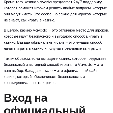
Кроме того, казино Vavada предлагает 24/7 поддержку,
которая поможет игрокам решить любые вопросы, которые
они могут иметь. Это особенно важно для игроков, которые
не знают, как играть в казино.
В целом, казино Vavada – это отличное место для игроков,
которые ищут безопасного и выгодного способа играть в
казино. Вавада официальный сайт – это лучший способ
начать играть в казино и получать реальные выигрыши.
Таким образом, если вы ищете казино, которое предлагает
безопасный и выгодный способ играть, то Vavada – это
ваш выбор. Вавада зеркало – это официальный сайт
казино, который обеспечивает безопасность и
конфиденциальность игроков.
Вход на
официальный