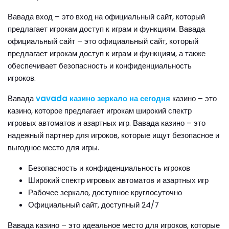
Вавада вход – это вход на официальный сайт, который
предлагает игрокам доступ к играм и функциям. Вавада
официальный сайт – это официальный сайт, который
предлагает игрокам доступ к играм и функциям, а также
обеспечивает безопасность и конфиденциальность
игроков.
Вавада
vavada казино зеркало на сегодня
казино – это
казино, которое предлагает игрокам широкий спектр
игровых автоматов и азартных игр. Вавада казино – это
надежный партнер для игроков, которые ищут безопасное и
выгодное место для игры.
Безопасность и конфиденциальность игроков
Широкий спектр игровых автоматов и азартных игр
Рабочее зеркало, доступное круглосуточно
Официальный сайт, доступный 24/7
Вавада казино – это идеальное место для игроков, которые