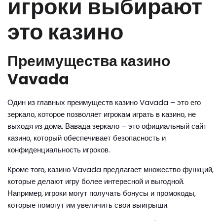
игроки выбирают
это казино
Преимущества казино
Vavada
Один из главных преимуществ казино Vavada – это его
зеркало, которое позволяет игрокам играть в казино, не
выходя из дома. Вавада зеркало – это официальный сайт
казино, который обеспечивает безопасность и
конфиденциальность игроков.
Кроме того, казино Vavada предлагает множество функций,
которые делают игру более интересной и выгодной.
Например, игроки могут получать бонусы и промокоды,
которые помогут им увеличить свои выигрыши.