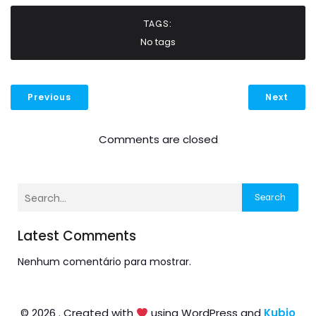
TAGS:
No tags
Previous
Next
Comments are closed
Search
Latest Comments
Nenhum comentário para mostrar.
© 2026 . Created with
using WordPress and
Kubio