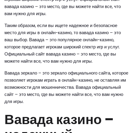
вавада казино – это место, где вы можете найти все, что
вам нужно для игры.
Таким образом, если вы ищете надежное и безопасное
место для игры в онлайн-казино, то вавада казино – это
ваш выбор. Вавада – это популярное онлайн-казино,
которое предлагает игрокам широкий спектр игр и услуг.
Официальный сайт вавада казино – это место, где вы
можете найти все, что вам нужно для игры.
Вавада зеркало – это зеркало официального сайта, которое
позволяет игрокам играть в онлайн-казино, не оставляя им
возможности для мошенничества. Вавада официальный
сайт – это место, где вы можете найти все, что вам нужно
для игры.
Вавада казино –