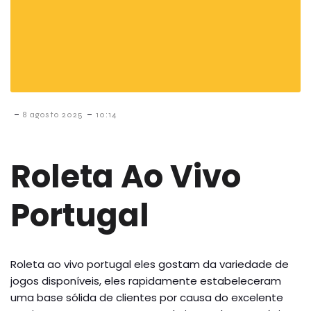
-
-
8 agosto 2025
10:14
Roleta Ao Vivo
Portugal
Roleta ao vivo portugal eles gostam da variedade de
jogos disponíveis, eles rapidamente estabeleceram
uma base sólida de clientes por causa do excelente