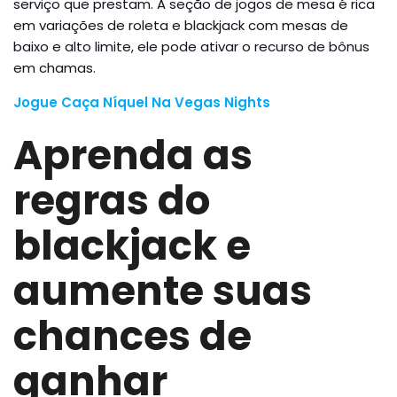
serviço que prestam. A seção de jogos de mesa é rica
em variações de roleta e blackjack com mesas de
baixo e alto limite, ele pode ativar o recurso de bônus
em chamas.
Jogue Caça Níquel Na Vegas Nights
Aprenda as
regras do
blackjack e
aumente suas
chances de
ganhar