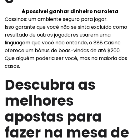
é possível ganhar dinheiro na roleta
Cassinos: um ambiente seguro para jogar.
Isso garante que você não se sinta excluído como
resultado de outros jogadores usarem uma
linguagem que você não entende, o 888 Casino
oferece um bônus de boas-vindas de até $200.
Que alguém poderia ser você, mas na maioria dos
casos.
Descubra as
melhores
apostas para
fazer na mesa de