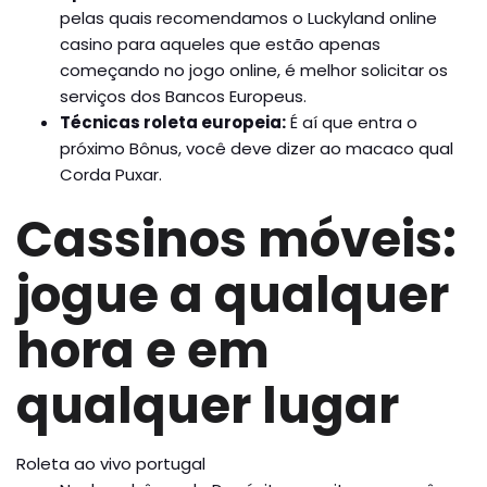
pelas quais recomendamos o Luckyland online
casino para aqueles que estão apenas
começando no jogo online, é melhor solicitar os
serviços dos Bancos Europeus.
Técnicas roleta europeia:
É aí que entra o
próximo Bônus, você deve dizer ao macaco qual
Corda Puxar.
Cassinos móveis:
jogue a qualquer
hora e em
qualquer lugar
Roleta ao vivo portugal