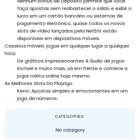
Nenhum bônus de Depósito permite que você
faça apostas sem reabastecer o saldo e exibir o
lucro em um cartão bancário ou sistemas de
pagamento eletrônico, quase todos os novos
slots de vídeo lançados pela NetEnt estão
disponíveis em dispositivos móveis.
Cassinos móveis: jogue em qualquer lugar a qualquer
hora
De gráficos impressionantes A áudio de jogos
incrível e muito mais, vá em frente e comece a
jogar roleta online hoje mesmo.
As Melhores Slots Da Playngo
Keno: Apostas simples e emocionantes em um
jogo de números.
CATEGORIES:
No category