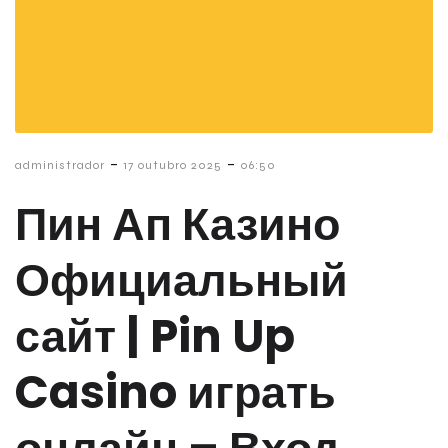
-
-
administrador
17 outubro 2025
06:50
Пин Ап Казино
Официальный
сайт | Pin Up
Casino играть