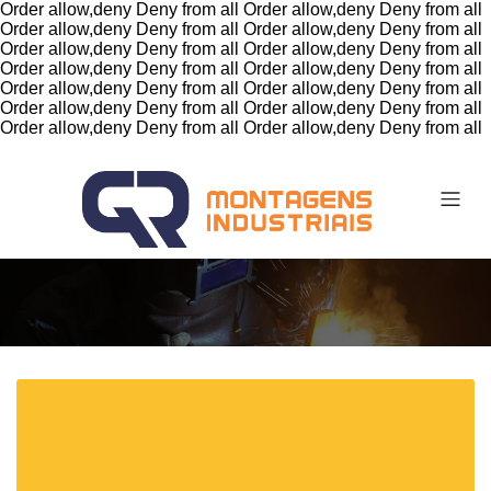
Order allow,deny Deny from all
Order allow,deny Deny from all
Order allow,deny Deny from all
Order allow,deny Deny from all
Order allow,deny Deny from all
Order allow,deny Deny from all
Order allow,deny Deny from all
Order allow,deny Deny from all
Order allow,deny Deny from all
Order allow,deny Deny from all
Order allow,deny Deny from all
Order allow,deny Deny from all
Order allow,deny Deny from all
Order allow,deny Deny from all