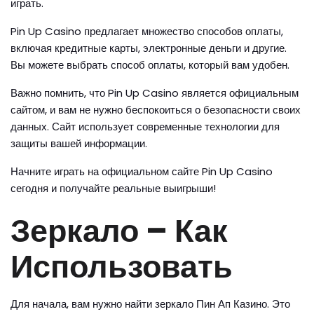
играть.
Pin Up Casino предлагает множество способов оплаты,
включая кредитные карты, электронные деньги и другие.
Вы можете выбрать способ оплаты, который вам удобен.
Важно помнить, что Pin Up Casino является официальным
сайтом, и вам не нужно беспокоиться о безопасности своих
данных. Сайт использует современные технологии для
защиты вашей информации.
Начните играть на официальном сайте Pin Up Casino
сегодня и получайте реальные выигрыши!
Зеркало – Как
Использовать
Для начала, вам нужно найти зеркало Пин Ап Казино. Это