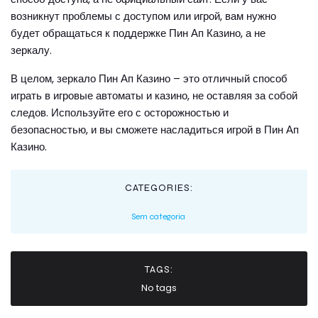
возникнут проблемы с доступом или игрой, вам нужно
будет обращаться к поддержке Пин Ап Казино, а не
зеркалу.
В целом, зеркало Пин Ап Казино – это отличный способ
играть в игровые автоматы и казино, не оставляя за собой
следов. Используйте его с осторожностью и
безопасностью, и вы сможете насладиться игрой в Пин Ап
Казино.
CATEGORIES:
Sem categoria
TAGS:
No tags