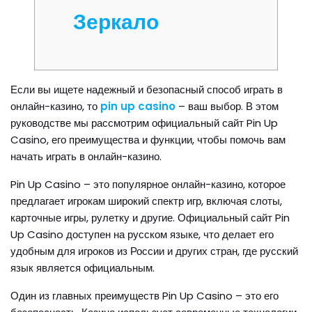
Зеркало
Если вы ищете надежный и безопасный способ играть в
онлайн-казино, то
pin up casino
– ваш выбор. В этом
руководстве мы рассмотрим официальный сайт Pin Up
Casino, его преимущества и функции, чтобы помочь вам
начать играть в онлайн-казино.
Pin Up Casino – это популярное онлайн-казино, которое
предлагает игрокам широкий спектр игр, включая слоты,
карточные игры, рулетку и другие. Официальный сайт Pin
Up Casino доступен на русском языке, что делает его
удобным для игроков из России и других стран, где русский
язык является официальным.
Один из главных преимуществ Pin Up Casino – это его