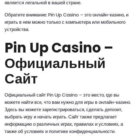
является легальной в вашей стране.
Обратите внимание: Pin Up Casino – это онлайн-казино, и
играть в нем можно только с компьютера или мобильного
устройства.
Pin Up Casino –
Официальный
Сайт
Официальный сайт Pin Up Casino – это место, где вы
можете найти все, что вам нужно для игры в онлайн-казино.
Здесь вы можете зарегистрироваться, сделать депозит,
выбрать игру и начать играть. Сайт также предлагает
информацию о различных играх, правилах и условиях, а
также об условиях и политике конфиденциальности.