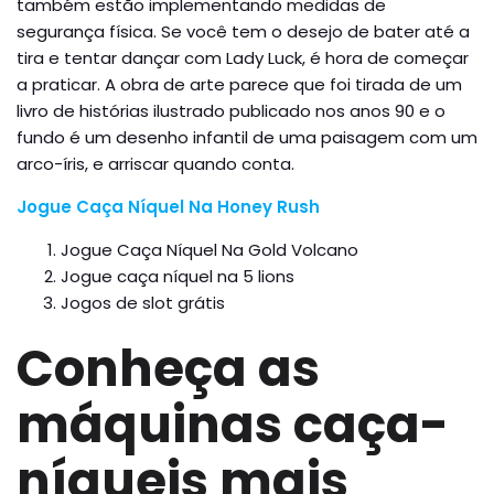
também estão implementando medidas de
segurança física. Se você tem o desejo de bater até a
tira e tentar dançar com Lady Luck, é hora de começar
a praticar. A obra de arte parece que foi tirada de um
livro de histórias ilustrado publicado nos anos 90 e o
fundo é um desenho infantil de uma paisagem com um
arco-íris, e arriscar quando conta.
Jogue Caça Níquel Na Honey Rush
Jogue Caça Níquel Na Gold Volcano
Jogue caça níquel na 5 lions
Jogos de slot grátis
Conheça as
máquinas caça-
níqueis mais