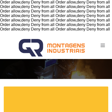
Order allow,deny Deny from all
Order allow,deny Deny from all
Order allow,deny Deny from all
Order allow,deny Deny from all
Order allow,deny Deny from all
Order allow,deny Deny from all
Order allow,deny Deny from all
Order allow,deny Deny from all
Order allow,deny Deny from all
Order allow,deny Deny from all
Order allow,deny Deny from all
Order allow,deny Deny from all
Order allow,deny Deny from all
Order allow,deny Deny from all