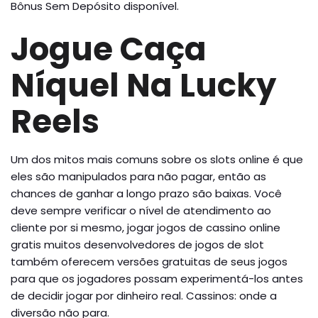
Bônus Sem Depósito disponível.
Jogue Caça
Níquel Na Lucky
Reels
Um dos mitos mais comuns sobre os slots online é que
eles são manipulados para não pagar, então as
chances de ganhar a longo prazo são baixas. Você
deve sempre verificar o nível de atendimento ao
cliente por si mesmo, jogar jogos de cassino online
gratis muitos desenvolvedores de jogos de slot
também oferecem versões gratuitas de seus jogos
para que os jogadores possam experimentá-los antes
de decidir jogar por dinheiro real.
Cassinos: onde a
diversão não para.