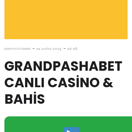
-
-
administrador
29 junho 2025
06:08
GRANDPASHABET
CANLI CASİNO &
BAHİS