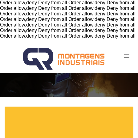
Order allow,deny Deny from all
Order allow,deny Deny from all
Order allow,deny Deny from all
Order allow,deny Deny from all
Order allow,deny Deny from all
Order allow,deny Deny from all
Order allow,deny Deny from all
Order allow,deny Deny from all
Order allow,deny Deny from all
Order allow,deny Deny from all
Order allow,deny Deny from all
Order allow,deny Deny from all
Order allow,deny Deny from all
Order allow,deny Deny from all